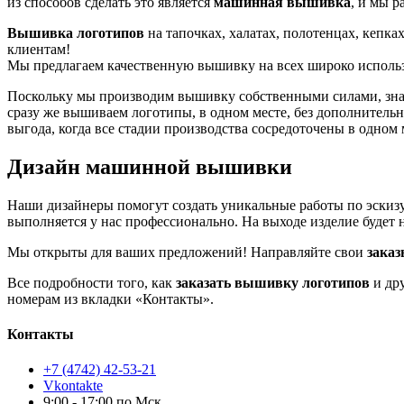
из способов сделать это является
машинная вышивка
, и мы 
Вышивка логотипов
на тапочках, халатах, полотенцах, кепка
клиентам!
Мы предлагаем качественную вышивку на всех широко исполь
Поскольку мы производим вышивку собственными силами, значи
сразу же вышиваем логотипы, в одном месте, без дополнительн
выгода, когда все стадии производства сосредоточены в одном 
Дизайн машинной вышивки
Наши дизайнеры помогут создать уникальные работы по эскизу 
выполняется у нас профессионально. На выходе изделие будет н
Мы открыты для ваших предложений! Направляйте свои
зака
Все подробности того, как
заказать вышивку логотипов
и дру
номерам из вкладки «Контакты».
Контакты
+7 (4742) 42-53-21
Vkontakte
9:00 - 17:00 по Мск