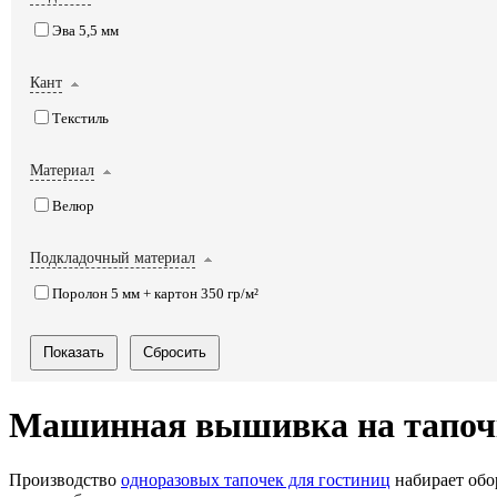
Эва 5,5 мм
Кант
Текстиль
Материал
Велюр
Подкладочный материал
Поролон 5 мм + картон 350 гр/м²
Машинная вышивка на тапочк
Производство
одноразовых тапочек для гостиниц
набирает обо