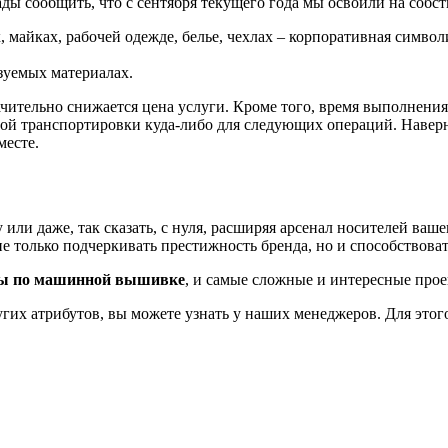
рады сообщить, что с сентября текущего года мы освоили на соб
х, майках, рабочей одежде, белье, чехлах – корпоративная симво
зуемых материалах.
тельно снижается цена услуги. Кроме того, время выполнения ва
ой транспортировки куда-либо для следующих операций. Наверное
месте.
или даже, так сказать, с нуля, расширяя арсенал носителей ваш
е только подчеркивать престижность бренда, но и способствоват
зы по машинной вышивке
, и самые сложные и интересные прое
гих атрибутов, вы можете узнать у наших менеджеров. Для этого