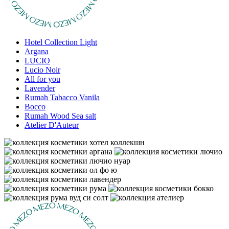
Hotel Collection Light
Argana
LUCIO
Lucio Noir
All for you
Lavender
Rumah Tabacco Vanila
Bocco
Rumah Wood Sea salt
Atelier D'Auteur