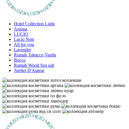
Hotel Collection Light
Argana
LUCIO
Lucio Noir
All for you
Lavender
Rumah Tabacco Vanila
Bocco
Rumah Wood Sea salt
Atelier D'Auteur