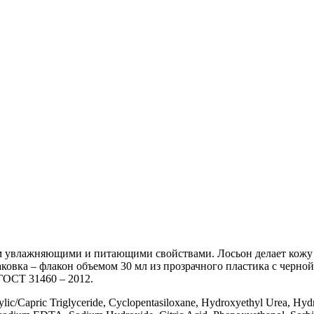
щим увлажняющими и питающими свойствами. Лосьон делает кожу 
ковка – флакон объемом 30 мл из прозрачного пластика с черно
ГОСТ 31460 – 2012.
ylic/Capric Triglyceride, Cyclopentasiloxane, Hydroxyethyl Urea, Hyd