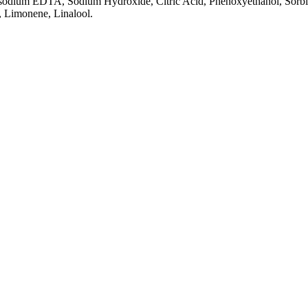
odium EDTA, Sodium Hydroxide, Citric Acid, Phenoxyethanol, Sorbitan
 Limonene, Linalool.