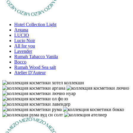
Hotel Collection Light
Argana
LUCIO
Lucio Noir
All for you
Lavender
Rumah Tabacco Vanila
Bocco
Rumah Wood Sea salt
Atelier D'Auteur