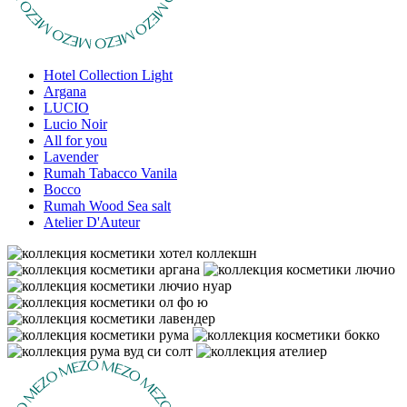
Hotel Collection Light
Argana
LUCIO
Lucio Noir
All for you
Lavender
Rumah Tabacco Vanila
Bocco
Rumah Wood Sea salt
Atelier D'Auteur