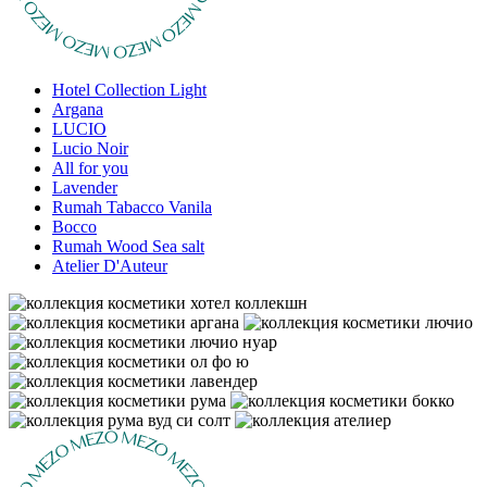
Hotel Collection Light
Argana
LUCIO
Lucio Noir
All for you
Lavender
Rumah Tabacco Vanila
Bocco
Rumah Wood Sea salt
Atelier D'Auteur