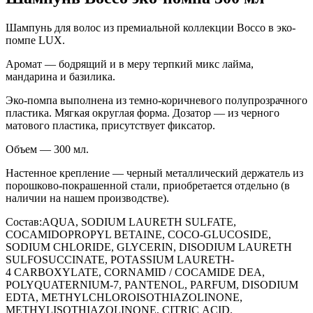
Шампунь для волос из премиальной коллекции Bocco в эко-
помпе LUX.
Аромат — бодрящий и в меру терпкий микс лайма,
мандарина и базилика.
Эко-помпа выполнена из темно-коричневого полупрозрачного
пластика. Мягкая округлая форма. Дозатор — из черного
матового пластика, присутствует фиксатор.
Объем — 300 мл.
Настенное крепление — черный металлический держатель из
порошково-покрашенной стали, приобретается отдельно (в
наличии на нашем производстве).
Состав:AQUA, SODIUM LAURETH SULFATE,
COCAMIDOPROPYL BETAINE, COCO-GLUCOSIDE,
SODIUM CHLORIDE, GLYCERIN, DISODIUM LAURETH
SULFOSUCCINATE, POTASSIUM LAURETH-
4 CARBOXYLATE, CORNAMID / COCAMIDE DEA,
POLYQUATERNIUM-7, PANTENOL, PARFUM, DISODIUM
EDTA, METHYLCHLOROISOTHIAZOLINONE,
METHYLISOTHIAZOLINONE, CITRIC ACID.