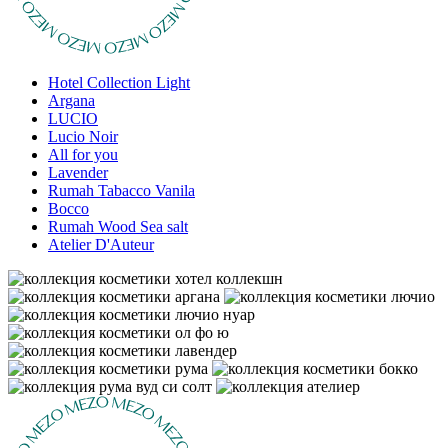
Hotel Collection Light
Argana
LUCIO
Lucio Noir
All for you
Lavender
Rumah Tabacco Vanila
Bocco
Rumah Wood Sea salt
Atelier D'Auteur