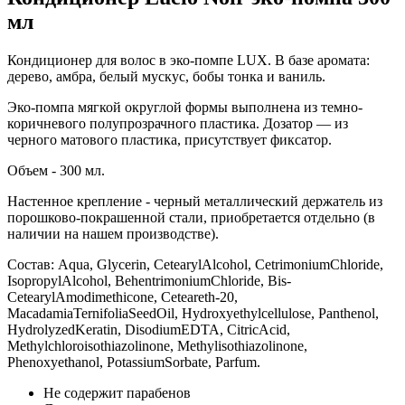
мл
Кондиционер для волос в эко-помпе LUX. В базе аромата:
дерево, амбра, белый мускус, бобы тонка и ваниль.
Эко-помпа мягкой округлой формы выполнена из темно-
коричневого полупрозрачного пластика. Дозатор — из
черного матового пластика, присутствует фиксатор.
Объем - 300 мл.
Настенное крепление - черный металлический держатель из
порошково-покрашенной стали, приобретается отдельно (в
наличии на нашем производстве).
Состав: Aqua, Glycerin, CetearylAlcohol, СetrimoniumChloride,
IsopropylAlcohol, BehentrimoniumChloride, Bis-
CetearylAmodimethicone, Ceteareth-20,
MacadamiaTernifoliaSeedOil, Hydroxyethylcellulose, Panthenol,
HydrolyzedKeratin, DisodiumEDTA, CitricAcid,
Methylchloroisothiazolinone, Methylisothiazolinone,
Phenoxyethanol, PotassiumSorbate, Parfum.
Не содержит парабенов