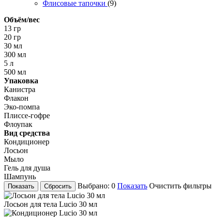
Флисовые тапочки
(9)
Объём/вес
13 гр
20 гр
30 мл
300 мл
5 л
500 мл
Упаковка
Канистра
Флакон
Эко-помпа
Плиссе-гофре
Флоупак
Вид средства
Кондиционер
Лосьон
Мыло
Гель для душа
Шампунь
Выбрано:
0
Показать
Очистить фильтры
Лосьон для тела Lucio 30 мл