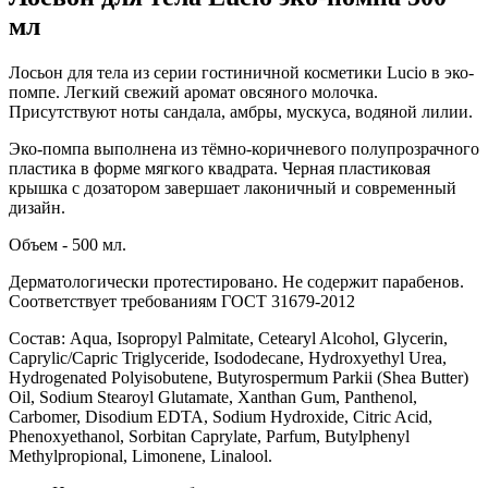
мл
Лосьон для тела из серии гостиничной косметики Lucio в эко-
помпе. Легкий свежий аромат овсяного молочка.
Присутствуют ноты сандала, амбры, мускуса, водяной лилии.
Эко-помпа выполнена из тёмно-коричневого полупрозрачного
пластика в форме мягкого квадрата. Черная пластиковая
крышка с дозатором завершает лаконичный и современный
дизайн.
Объем - 500 мл.
Дерматологически протестировано. Не содержит парабенов.
Соответствует требованиям ГОСТ 31679-2012
Состав: Aqua, Isopropyl Palmitate, Cetearyl Alcohol, Glycerin,
Caprylic/Capric Triglyceride, Isododecane, Hydroxyethyl Urea,
Hydrogenated Polyisobutene, Butyrospermum Parkii (Shea Butter)
Oil, Sodium Stearoyl Glutamate, Xanthan Gum, Panthenol,
Carbomer, Disodium EDTA, Sodium Hydroxide, Citric Acid,
Phenoxyethanol, Sorbitan Caprylate, Parfum, Butylphenyl
Methylpropional, Limonene, Linalool.